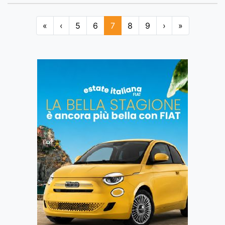
«
‹
5
6
7
8
9
›
»