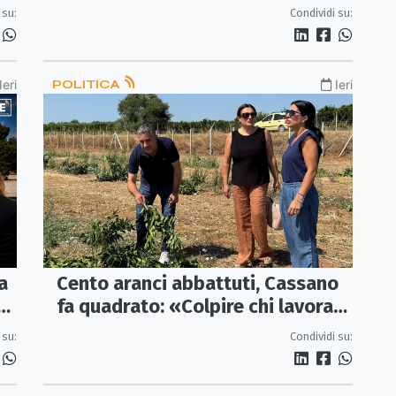
a»
solo 215mila sono liberi»
 su:
Condividi su:
Ieri
POLITICA
Ieri
a
Cento aranci abbattuti, Cassano
fa quadrato: «Colpire chi lavora
significa colpire tutta la
 su:
Condividi su:
Sibaritide»