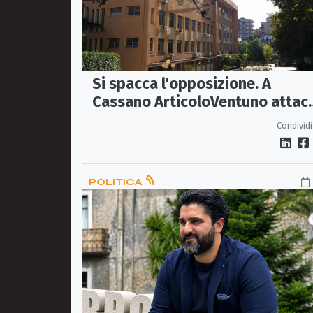
Si spacca l'opposizione. A
Cassano ArticoloVentuno attac
Avena e ne chiede le dimissioni
Condividi
POLITICA