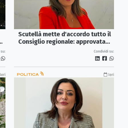
Scutellà mette d'accordo tutto il
ca
Consiglio regionale: approvata
mozione per i treni Sibari-Paola
 su:
Condividi su:
Ieri
POLITICA
Ieri