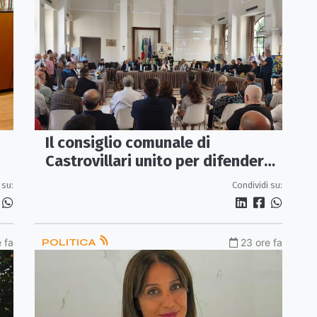
Il consiglio comunale di
Castrovillari unito per difendere
iù
il diritto alla salute
 su:
Condividi su:
 fa
POLITICA
23 ore fa