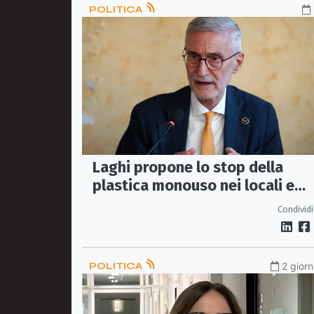
POLITICA
Laghi propone lo stop della
plastica monouso nei locali e
nelle feste patrocinate sul
Condividi
territorio regionale
POLITICA
2 giorn