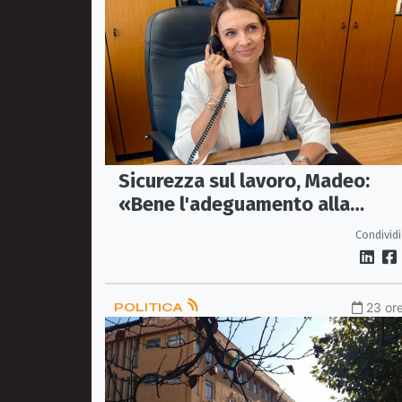
Sicurezza sul lavoro, Madeo:
«Bene l'adeguamento alla
normativa nazionale, servono p
Condividi
tutele»
POLITICA
23 ore