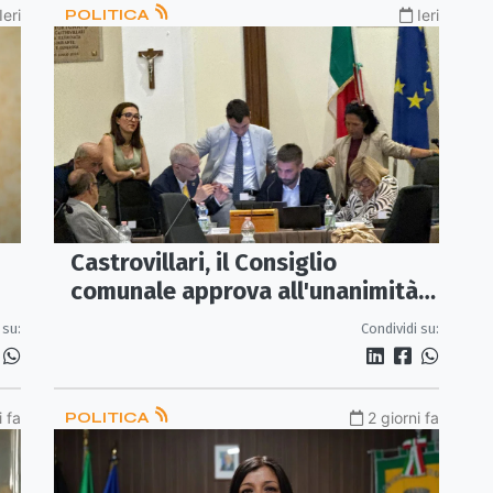
Ieri
POLITICA
Ieri
Castrovillari, il Consiglio
comunale approva all'unanimità il
documento per il rilancio dello
 su:
Condividi su:
Spoke
i fa
POLITICA
2 giorni fa