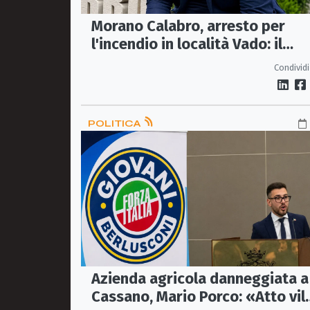
Morano Calabro, arresto per
l'incendio in località Vado: il
sindaco Donadio ringrazia
Condividi
Carabinieri Forestali e
magistratura
POLITICA
Azienda agricola danneggiata a
Cassano, Mario Porco: «Atto vil