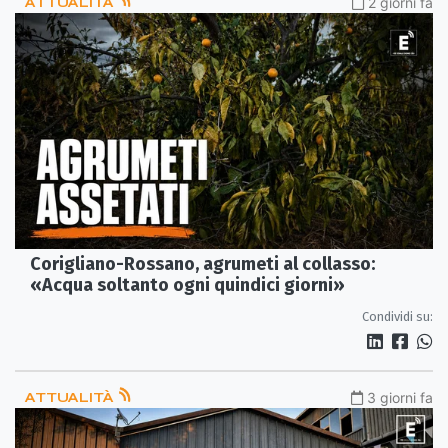
ATTUALITÀ
2 giorni fa
Corigliano-Rossano, agrumeti al collasso:
«Acqua soltanto ogni quindici giorni»
Condividi su:
ATTUALITÀ
3 giorni fa