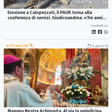
Erosione a Calopezzati, il PAUR torna alla
conferenza di servizi. Giudiceandrea: «Tre anni
azzerati dalla burocrazia regionale»
Condividi su:
ATTUALITÀ
4 giorni fa
Mamma Nostra Achiropita. Al via la quindicina