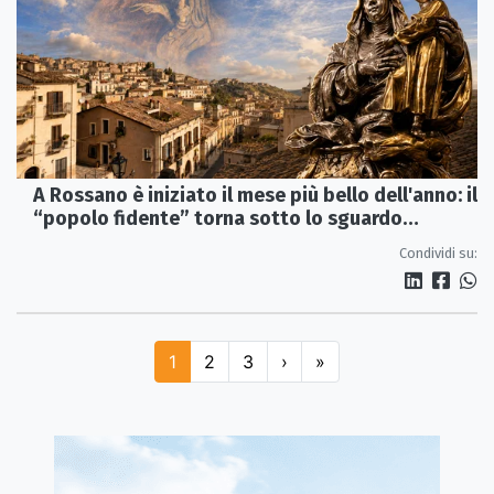
A Rossano è iniziato il mese più bello dell'anno: il
“popolo fidente” torna sotto lo sguardo
dell’Achiropita
Condividi su:
1
2
3
›
»