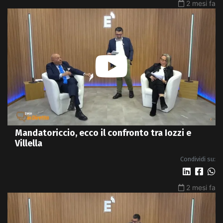
2 mesi fa
Mandatoriccio, ecco il confronto tra Iozzi e
Villella
Condividi su:
2 mesi fa