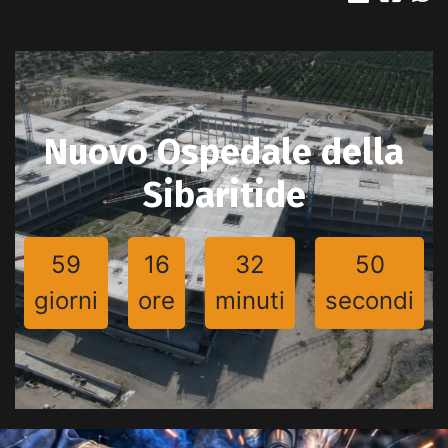
Nuovo Ospedale della
Sibaritide
59
16
32
47
giorni
ore
minuti
secondi