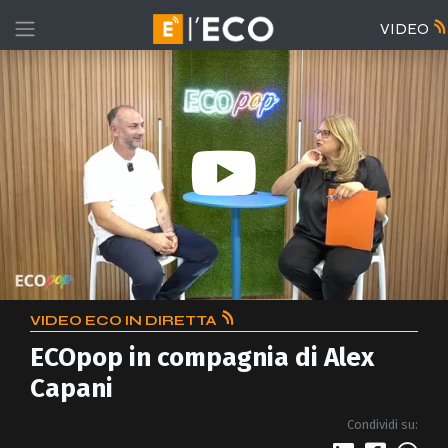
VIDEO
VIDEO ECO IN DIRETTA
ECOpop in compagnia di Alex
Capani
Condividi su: