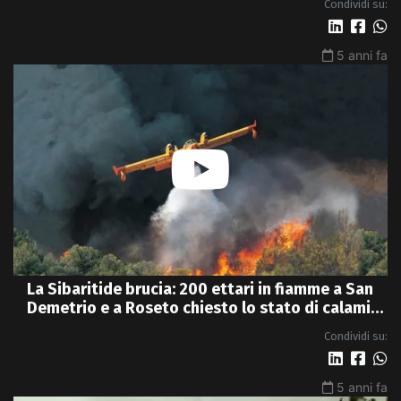
Condividi su:
5 anni fa
La Sibaritide brucia: 200 ettari in fiamme a San
Demetrio e a Roseto chiesto lo stato di calamità
- VIDEO
Condividi su:
5 anni fa