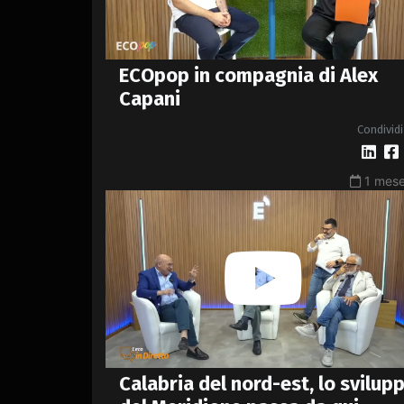
ECOpop in compagnia di Alex
Capani
Condividi
1 mese
Calabria del nord-est, lo svilup