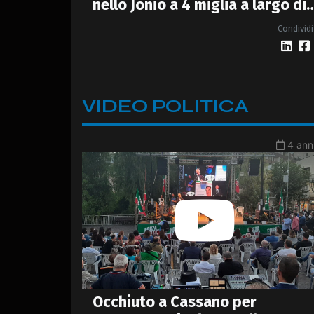
nello Jonio a 4 miglia a largo di
Crosia Mirto
Condividi
VIDEO POLITICA
4 anni
Occhiuto a Cassano per