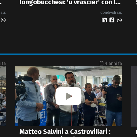
longobucchesi: 'u vrascier' con le
bollette della luce e del gas
Condividi su:
 su:
 fa
4 anni fa
Matteo Salvini a Castrovillari :