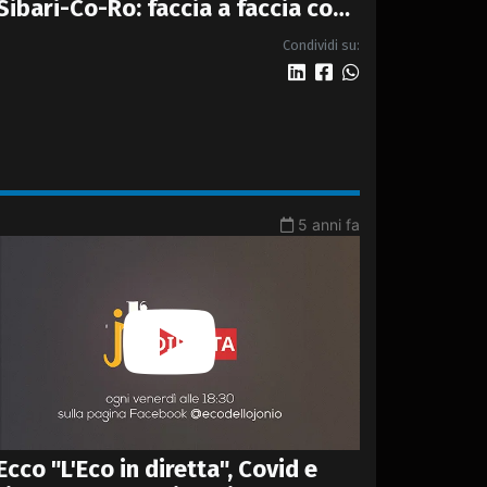
Sibari-Co-Ro: faccia a faccia con
Anas per conoscere tutti i
Condividi su:
dettagli della nuova 4 corsie
5 anni fa
Ecco "L'Eco in diretta", Covid e