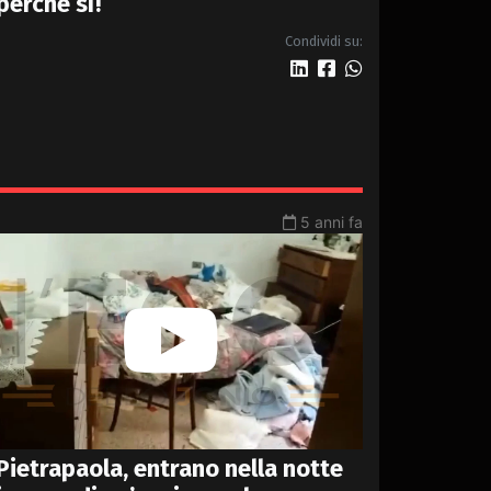
perché sì!
Condividi su:
5 anni fa
Pietrapaola, entrano nella notte