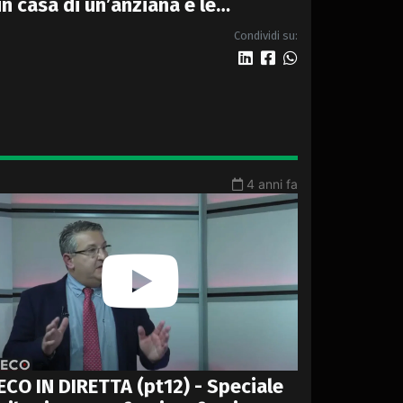
in casa di un’anziana e le
demoliscono l’abitazione
Condividi su:
4 anni fa
ECO IN DIRETTA (pt12) - Speciale