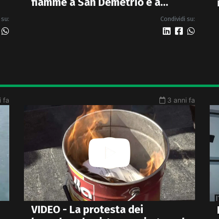
fiamme a San Demetrio e a
Roseto chiesto lo stato di
 su:
Condividi su:
calamità - VIDEO
 fa
3 anni fa
VIDEO - La protesta dei