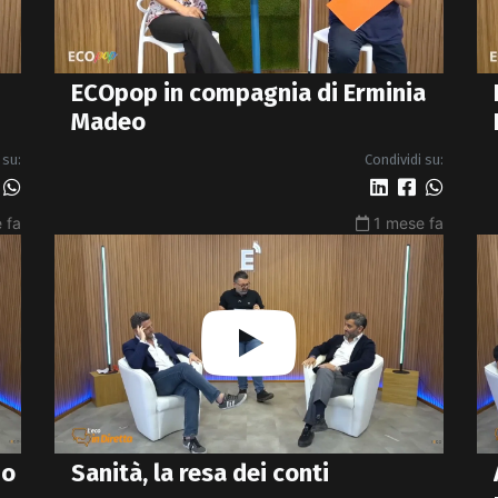
ECOpop in compagnia di Erminia
Madeo
 su:
Condividi su:
 fa
1 mese fa
po
Sanità, la resa dei conti