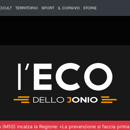
OCULT
TERRITORIO
SPORT
IL CORSIVO
STORIE
à (M5S) incalza la Regione: «La prevenzione si faccia prima 