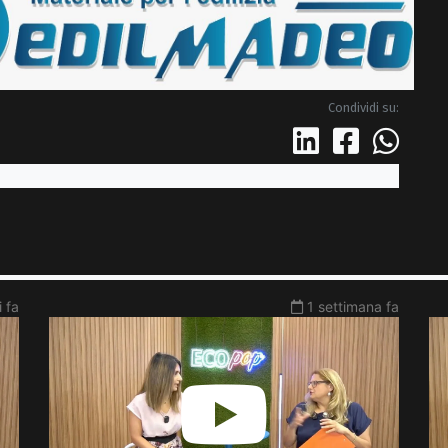
Condividi su:
i fa
1 settimana fa