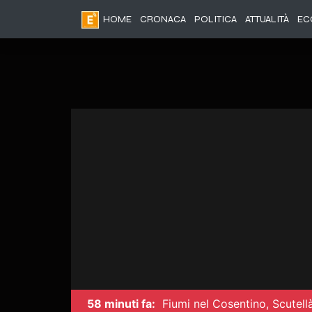
HOME
CRONACA
POLITICA
ATTUALITÀ
EC
58 minuti fa:
Fiumi nel Cosentino, Scutell