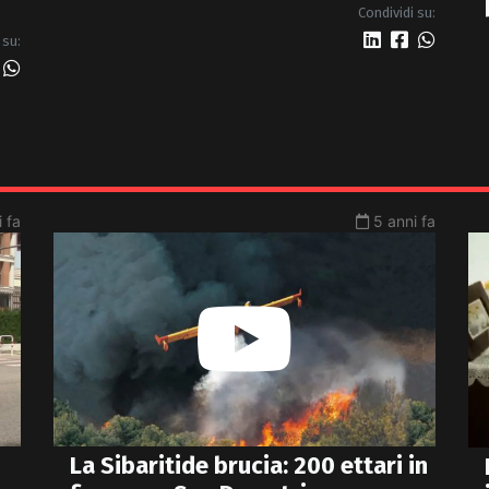
Condividi su:
 su:
 fa
5 anni fa
La Sibaritide brucia: 200 ettari in