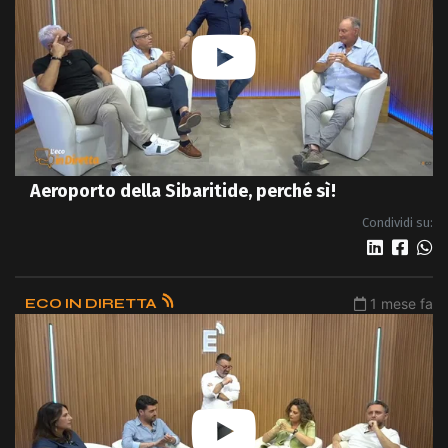
Aeroporto della Sibaritide, perché sì!
Condividi su:
ECO IN DIRETTA
1 mese fa