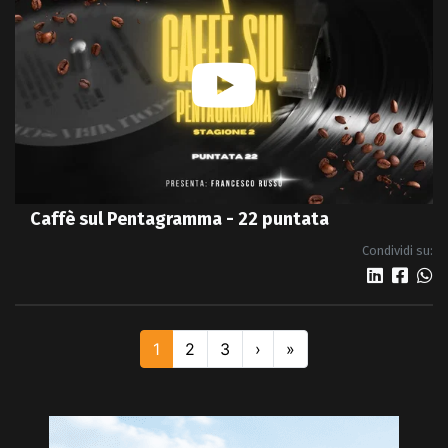
Caffè sul Pentagramma - 22 puntata
Condividi su:
1
2
3
›
»