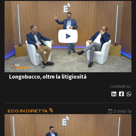
Longobucco, oltre la litigiosità
Condividi su:
ECO IN DIRETTA
3 mesi fa