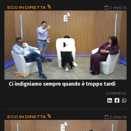
ECO IN DIRETTA
2 mesi fa
Ci indigniamo sempre quando è troppo tardi
Condividi su:
ECO IN DIRETTA
2 mesi fa