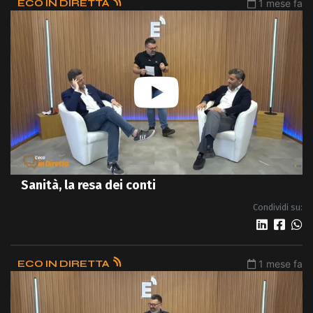
ECO IN DIRETTA
1 mese fa
Sanità, la resa dei conti
Condividi su:
ECO IN DIRETTA
1 mese fa