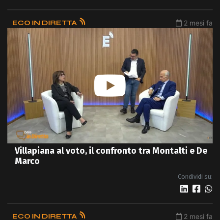
ECO IN DIRETTA
2 mesi fa
Villapiana al voto, il confronto tra Montalti e De
Marco
Condividi su:
ECO IN DIRETTA
2 mesi fa