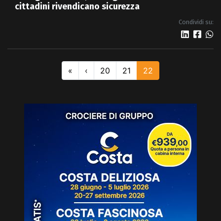
cittadini rivendicano sicurezza
Condividi su:
«
‹
20
21
22