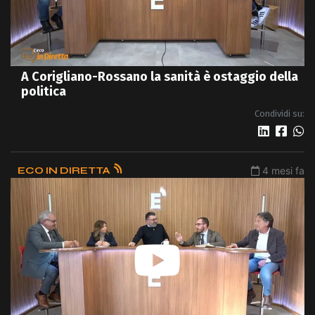
A Corigliano-Rossano la sanità è ostaggio della
politica
Condividi su:
ECO IN DIRETTA
4 mesi fa