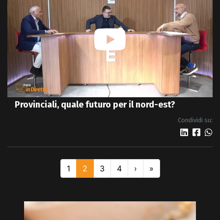
Provinciali, quale futuro per il nord-est?
Condividi su:
1
2
3
4
›
»