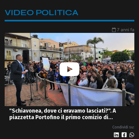
VIDEO POLITICA
7 anni fa
"Schiavonea, dove ci eravamo lasciati?". A
piazzetta Portofino il primo comizio di
Promenzio | VIDEO
Condividi su: