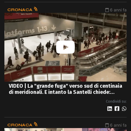
CRONACA
6 anni fa
VIDEO | La "grande fuga" verso sud di centinaia
di meridionali. E intanto la Santelli chiede:
"Fermatevi"
Condividi su:
CRONACA
6 anni fa