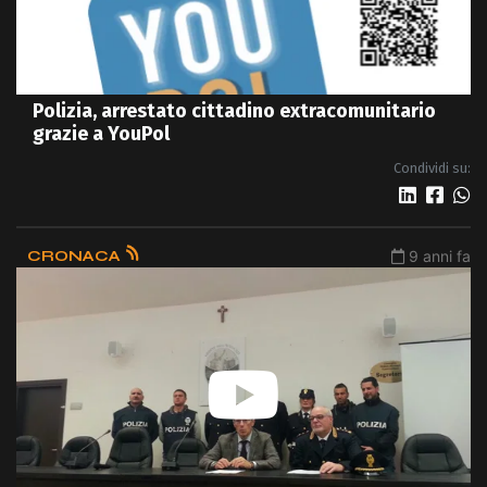
Polizia, arrestato cittadino extracomunitario
grazie a YouPol
Condividi su:
CRONACA
9 anni fa