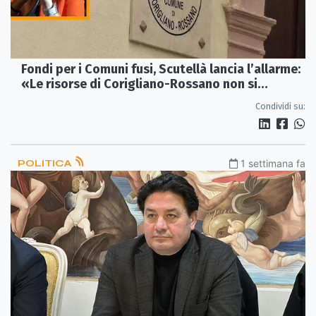
Fondi per i Comuni fusi, Scutellà lancia l’allarme:
«Le risorse di Corigliano-Rossano non si
toccano»
Condividi su:
POLITICA
1 settimana fa