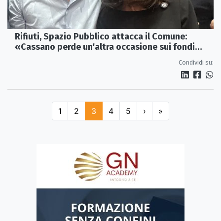
Rifiuti, Spazio Pubblico attacca il Comune:
«Cassano perde un'altra occasione sui fondi
europei»
Condividi su:
1
2
3
4
5
›
»