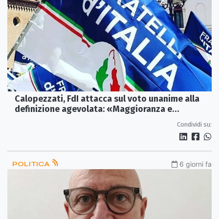
Calopezzati, FdI attacca sul voto unanime alla
definizione agevolata: «Maggioranza e
opposizione incoerenti»
Condividi su:
POLITICA
6 giorni fa