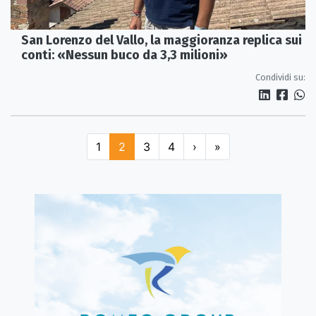
San Lorenzo del Vallo, la maggioranza replica sui
conti: «Nessun buco da 3,3 milioni»
Condividi su:
1
2
3
4
›
»