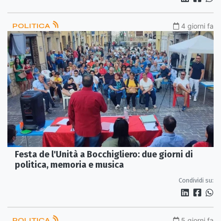
POLITICA
4 giorni fa
Festa de l'Unità a Bocchigliero: due giorni di
politica, memoria e musica
Condividi su:
POLITICA
5 giorni fa