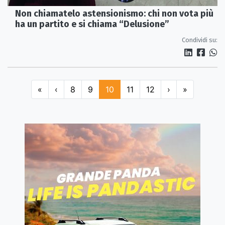
Non chiamatelo astensionismo: chi non vota più
ha un partito e si chiama “Delusione”
Condividi su:
«
‹
8
9
10
11
12
›
»