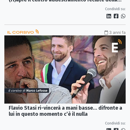
politica
Condividi su:
IL CORSIVO
3 anni fa
Flavio Stasi ri-vincerà a mani basse… difronte a
lui in questo momento c’è il nulla
Condividi su: