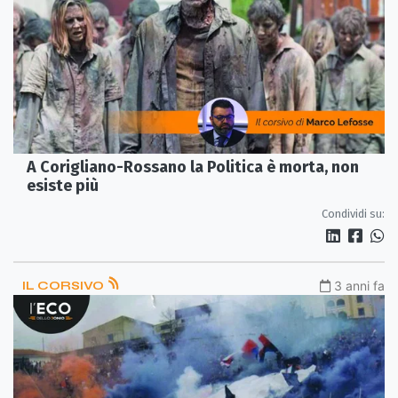
A Corigliano-Rossano la Politica è morta, non
esiste più
Condividi su:
IL CORSIVO
3 anni fa