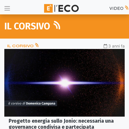
VIDEO
IL CORSIVO
IL CORSIVO
3 anni fa
Progetto energia sullo Jonio: necessaria una
governance condivisa e partecipata