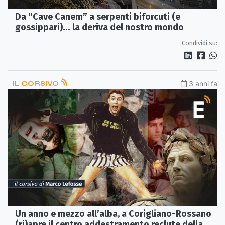
Da “Cave Canem” a serpenti biforcuti (e
gossippari)… la deriva del nostro mondo
Condividi su:
IL CORSIVO
3 anni fa
Un anno e mezzo all’alba, a Corigliano-Rossano
(ri)apre il centro addestramento reclute della