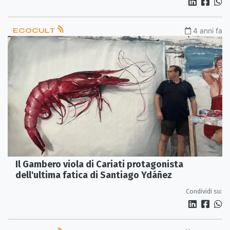
ECOCULT
4 anni fa
Il Gambero viola di Cariati protagonista
dell'ultima fatica di Santiago Ydáñez
Condividi su: