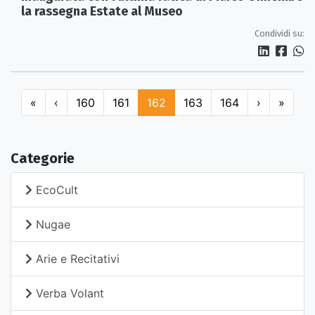
la rassegna Estate al Museo
Condividi su:
«
‹
160
161
162
163
164
›
»
Categorie
EcoCult
Nugae
Arie e Recitativi
Verba Volant