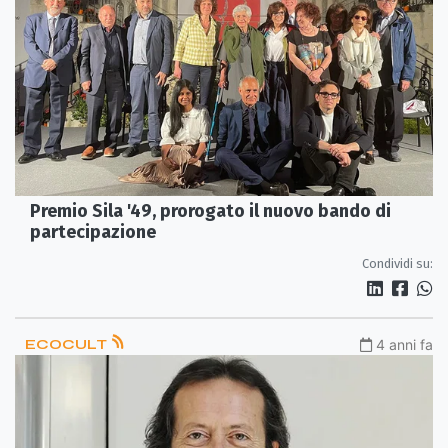
Premio Sila '49, prorogato il nuovo bando di
partecipazione
Condividi su:
ECOCULT
4 anni fa