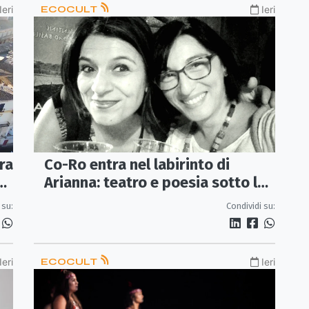
Ieri
ECOCULT
Ieri
ra
Co-Ro entra nel labirinto di
o,
Arianna: teatro e poesia sotto le
stelle di Piazza Steri
 su:
Condividi su:
Ieri
ECOCULT
Ieri