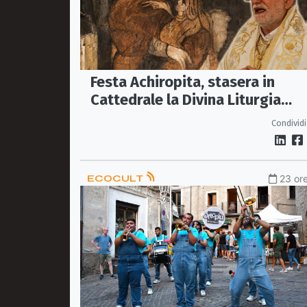
Festa Achiropita, stasera in
Cattedrale la Divina Liturgia
bizantina
Condividi
ECOCULT
23 ore