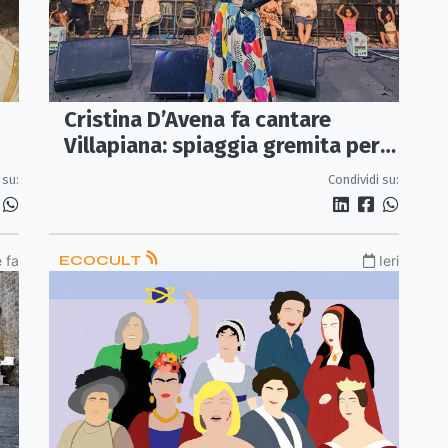
Cristina D’Avena fa cantare
Villapiana: spiaggia gremita per il
primo Cartoon Festival
 su:
Condividi su:
 fa
ECOCULT
Ieri