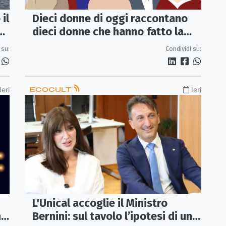
il
Dieci donne di oggi raccontano
un
dieci donne che hanno fatto la
storia: il libro arriva a
 su:
Condividi su:
Sant’Angelo
Ieri
ECOCULT
Ieri
L'Unical accoglie il Ministro
n
Bernini: sul tavolo l’ipotesi di un