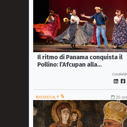
Il ritmo di Panama conquista il
Pollino: l’Afcupan alla
quarantesima Estate del Folklor
Condividi
ECOCULT
20 ore