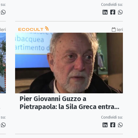
nuovo polo di ricerca astrofisica
 su:
Condividi su:
Ieri
ECOCULT
Ieri
Pier Giovanni Guzzo a
Pietrapaola: la Sila Greca entra
nel grande dibattito archeologico
 su:
Condividi su: