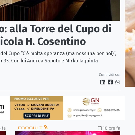
: alla Torre del Cupo di
icola H. Cosentino
re del Cupo “C’è molta speranza (ma nessuna per noi)”,
r 35. Con lui Andrea Saputo e Mirko Iaquinta
Condividi su:
 fa
ECOCULT
18 ore fa