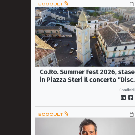
ECOCULT
Co.Ro. Summer Fest 2026, stase
in Piazza Steri il concerto "Disc
le hit degli anni '70/'80" con
Condividi
l'Orchestra Sinfonica Brutia
ECOCULT