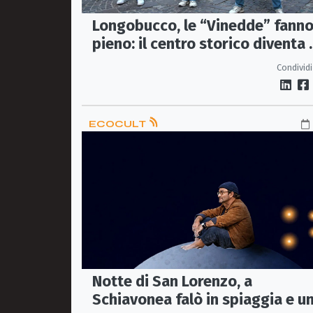
Longobucco, le “Vinedde” fanno 
pieno: il centro storico diventa 
grande teatro a cielo aperto
Condividi
ECOCULT
Notte di San Lorenzo, a
Schiavonea falò in spiaggia e u