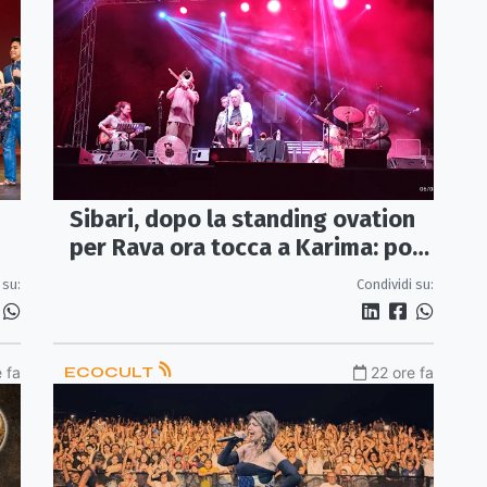
Sibari, dopo la standing ovation
per Rava ora tocca a Karima: poi
e
Raiz e Avion Travel
 su:
Condividi su:
 fa
ECOCULT
22 ore fa