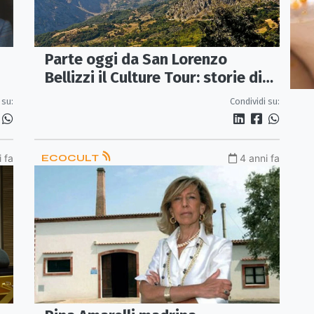
Parte oggi da San Lorenzo
Bellizzi il Culture Tour: storie di
vino e conserve dal Pollino allo
 su:
Condividi su:
Stretto
 fa
ECOCULT
4 anni fa