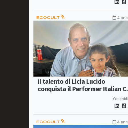
ECOCULT
4 anni
Il talento di Licia Lucido
conquista il Performer Italian C
22 e incanta Federico Moccia
Condividi
ECOCULT
4 anni