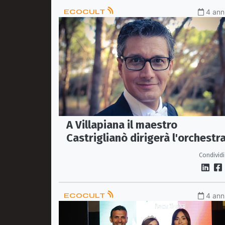
ECOCULT
4 anni
A Villapiana il maestro
Castriglianò dirigerà l'orchestr
sinfonica di Vibo
Condividi
ECOCULT
4 anni