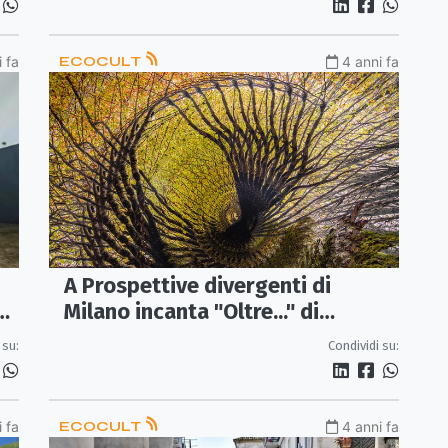
 fa
ECOCULT
4 anni fa
A Prospettive divergenti di
up
Milano incanta "Oltre..." di
Francesco Pacienza
 su:
Condividi su:
 fa
ECOCULT
4 anni fa