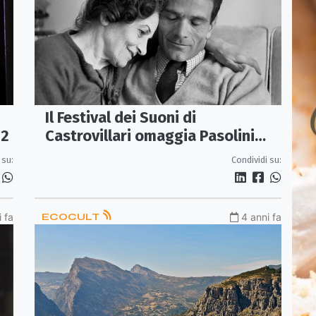
Il Festival dei Suoni di
22
Castrovillari omaggia Pasolini
con grandi ospiti
 su:
Condividi su:
 fa
ECOCULT
4 anni fa