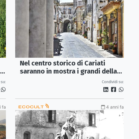
Nel centro storico di Cariati
saranno in mostra i grandi della
io
pittura calabrese
Condividi su:
 su:
 fa
ECOCULT
4 anni fa