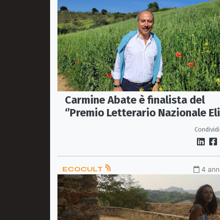
Carmine Abate è finalista del
‘’Premio Letterario Nazionale El
Vittorini’’ di Siracusa
Condividi
ECOCULT
4 anni