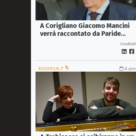
A Corigliano Giacomo Mancini
verrà raccontato da Paride
Leporace
Condividi
ECOCULT
4 anni