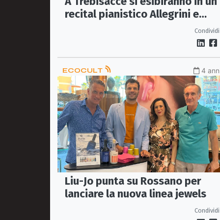
A Trebisacce si esibiranno in un
recital pianistico Allegrini e
Costantino
Condividi
ECOCULT
4 anni
Liu-Jo punta su Rossano per
lanciare la nuova linea jewels
Condividi