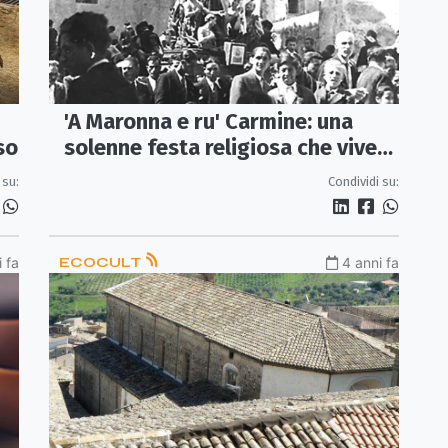
'A Maronna e ru' Carmine: una
so
solenne festa religiosa che vive
tra i vicoli rossanesi
 su:
Condividi su:
 fa
ECOCULT
4 anni fa