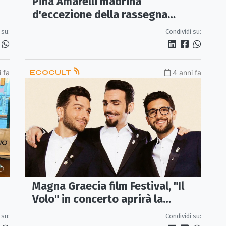
Pina Amarelli madrina
d'eccezione della rassegna
Estate al Museo
 su:
Condividi su:
 fa
ECOCULT
4 anni fa
Magna Graecia film Festival, "Il
Volo" in concerto aprirà la
kermesse
 su:
Condividi su: