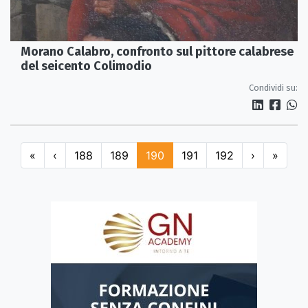
Morano Calabro, confronto sul pittore calabrese
del seicento Colimodio
Condividi su:
«
‹
188
189
190
191
192
›
»