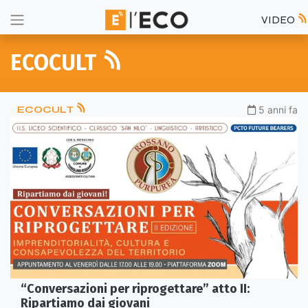
VIDEO
ECOCULT
ECOCULT
5 anni fa
“Conversazioni per riprogettare” atto II:
Ripartiamo dai giovani