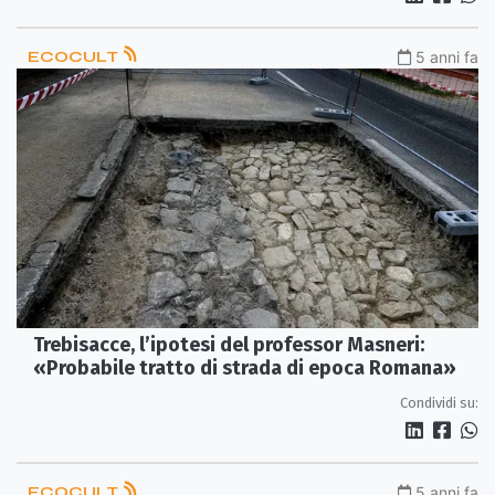
ECOCULT
5 anni fa
Trebisacce, l’ipotesi del professor Masneri:
«Probabile tratto di strada di epoca Romana»
Condividi su:
ECOCULT
5 anni fa