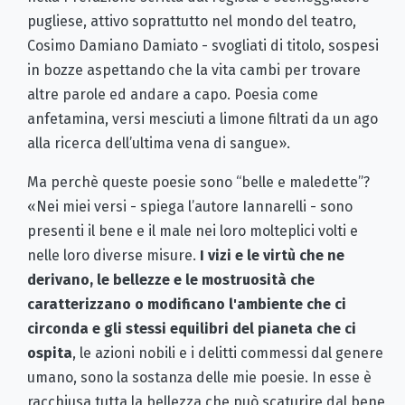
pugliese, attivo soprattutto nel mondo del teatro,
Cosimo Damiano Damiato - svogliati di titolo, sospesi
in bozze aspettando che la vita cambi per trovare
altre parole ed andare a capo. Poesia come
anfetamina, versi mesciuti a limone filtrati da un ago
alla ricerca dell’ultima vena di sangue».
Ma perchè queste poesie sono “belle e maledette”?
«Nei miei versi - spiega l’autore Iannarelli - sono
presenti il bene e il male nei loro molteplici volti e
nelle loro diverse misure.
I vizi e le virtù che ne
derivano, le bellezze e le mostruosità che
caratterizzano o modificano l'ambiente che ci
circonda e gli stessi equilibri del pianeta che ci
ospita
, le azioni nobili e i delitti commessi dal genere
umano, sono la sostanza delle mie poesie. In esse è
racchiusa tutta la bellezza che può scaturire dal bene