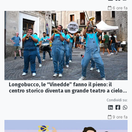
6 ore fa
Longobucco, le “Vinedde” fanno il pieno: il
centro storico diventa un grande teatro a cielo
aperto
Condividi su:
9 ore fa