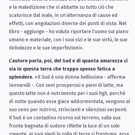
e la maledizione che si abbatte su tutto ciò che
scaturisce dal male, in un’alternanza di cause ed
effetti, con angolazioni diverse dei punti di vista. Nel
libro - aggiunge - ho voluto riportare l'uomo sul piano
umano e materiale, con i suoi vizi e le sue virtù, le sue
debolezze e le sue imperfezioni».
L’autore parla, poi, del Sud e di quanta amarezza ci
sia in questa terra che troppo spesso fatica a
splendere
. «Il Sud è una donna bellissima - afferma
Iannarelli -. Con seni prosperosi e pieni di latte, ma
questo latte non è nutrimento per i suoi figli, perché
di notte quando essa giace addormentata, vengono al
suo seno per nutrirsi, striscianti e silenziosi serpenti.
Il Sud è un contadino ricurvo sul terreno, sulla sua
fronte bagnata di sudore riflette la luce di un sole
rovente, ai suoi piedi la zolla di terra si frantuma, arsa