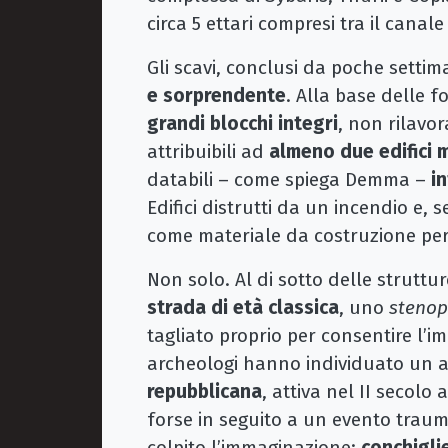
circa 5 ettari compresi tra il canale
Gli scavi, conclusi da poche setti
e sorprendente
. Alla base delle 
grandi blocchi integri
, non rilavo
attribuibili ad
almeno due edifici 
databili – come spiega Demma –
i
Edifici distrutti da un incendio e, 
come materiale da costruzione per 
Non solo. Al di sotto delle strutt
strada di età classica
, uno
steno
tagliato proprio per consentire l’i
archeologi hanno individuato un a
repubblicana
, attiva nel II secolo
forse in seguito a un evento traum
colpito l’immaginazione:
conchiglie