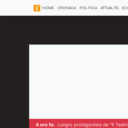
HOME
CRONACA
POLITICA
ATTUALITÀ
EC
4 ore fa:
Lungro protagonista de "Il Teatro