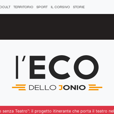
OCULT
TERRITORIO
SPORT
IL CORSIVO
STORIE
 senza Teatro": il progetto itinerante che porta il teatro ne