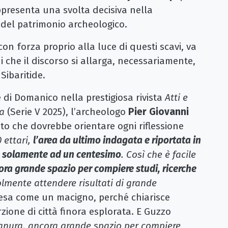
appresenta una svolta decisiva nella
 del patrimonio archeologico.
n forza proprio alla luce di questi scavi, va
qui che il discorso si allarga, necessariamente,
Sibaritide.
 di Domanico nella prestigiosa rivista
Atti e
ia
(Serie V 2025), l’archeologo
Pier Giovanni
o che dovrebbe orientare ogni riflessione
 ettari,
l’area da ultimo indagata e riportata in
de solamente ad un centesimo
. Così che è facile
cora grande spazio per compiere studi, ricerche
olmente attendere risultati di grande
esa come un macigno, perché chiarisce
orzione di città finora esplorata. E Guzzo
ianura, ancora grande spazio per compiere