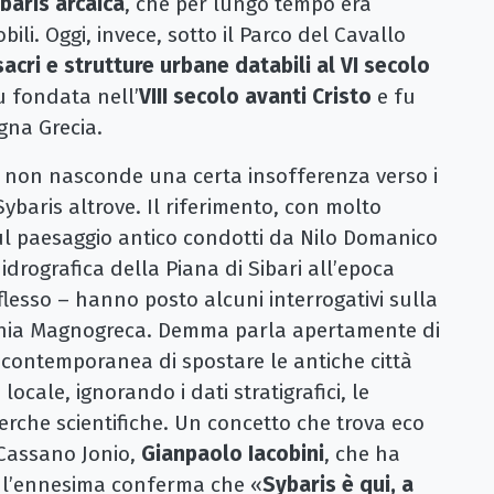
baris arcaica
, che per lungo tempo era
ili. Oggi, invece, sotto il Parco del Cavallo
 sacri e strutture urbane databili al VI secolo
fu fondata nell’
VIII secolo avanti Cristo
e fu
agna Grecia.
e non nasconde una certa insofferenza verso i
 Sybaris altrove. Il riferimento, con molto
 sul paesaggio antico condotti da Nilo Domanico
drografica della Piana di Sibari all’epoca
riflesso – hanno posto alcuni interrogativi sulla
lonia Magnogreca. Demma parla apertamente di
 contemporanea di spostare le antiche città
 locale, ignorando i dati stratigrafici, le
erche scientifiche. Un concetto che trova eco
 Cassano Jonio,
Gianpaolo Iacobini
, che ha
e l’ennesima conferma che «
Sybaris è qui, a