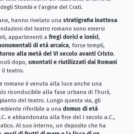
 degli Stombi e l’argine del Crati.
mane, hanno rivelato una
stratigrafia inattesa
fondazioni del teatro romano sono emersi
rati, appartenenti a
fregi dorici e ionici
,
monumentali di età arcaica
, forse templi,
ntorno alla metà del VI secolo avanti Cristo
.
secoli dopo,
smontati e riutilizzati dai Romani
il teatro.
ure romane è venuta alla luce anche una
pòs
riconducibile alla fase urbana di Thurii,
mpianto del teatro. Lungo questa via, gli
mbiente riferibile a una
domus di età
 a.C. e abbandonata alla fine del I secolo a.C.,
atico. Al suo interno, un deposito che ha
, resti di frutti di mare e la lisca di un