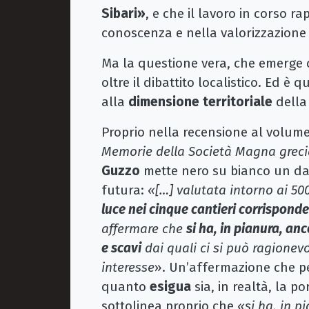
Sibari»
, e che il lavoro in corso r
conoscenza e nella valorizzazione
Ma la questione vera, che emerge co
oltre il dibattito localistico. Ed è 
alla
dimensione territoriale
della 
Proprio nella recensione al volume
Memorie della Società Magna grec
Guzzo
mette nero su bianco un dat
futura:
«[…] valutata intorno ai 500
luce nei cinque cantieri corrispon
affermare che
si ha, in pianura, an
e scavi
dai quali ci si può ragionev
interesse
». Un’affermazione che p
quanto
esigua
sia, in realtà, la p
sottolinea proprio che
«si ha, in p