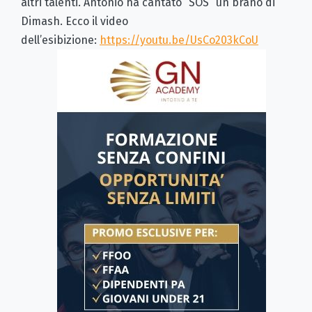
altri talenti. Antonio ha cantato “SOS” un brano di
Dimash. Ecco il video
dell’esibizione:
https://youtu.be/UsCo203kCoU