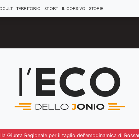
OCULT
TERRITORIO
SPORT
IL CORSIVO
STORIE
lla Giunta Regionale per il taglio del'emodinamica di Ross