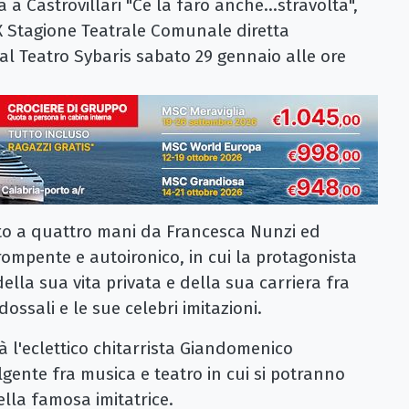
 a Castrovillari "Ce la farò anche...stravolta",
 Stagione Teatrale Comunale diretta
 al Teatro Sybaris sabato 29 gennaio alle ore
itto a quattro mani da Francesca Nunzi ed
ompente e autoironico, in cui la protagonista
ella sua vita privata e della sua carriera fra
ossali e le sue celebri imitazioni.
 l'eclettico chitarrista Giandomenico
gente fra musica e teatro in cui si potranno
lla famosa imitatrice.