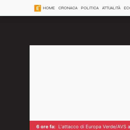
HOME
CRONACA
POLITICA
ATTUALITÀ
EC
6 ore fa:
L'attacco di Europa Verde/AVS a