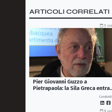
ARTICOLI CORRELATI
5 ore
Pier Giovanni Guzzo a
Pietrapaola: la Sila Greca entra
nel grande dibattito archeologi
Condividi
9 ore