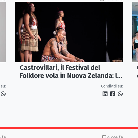
Castrovillari, il Festival del
Folklore vola in Nuova Zelanda: la
cultura Maori protagonista della
 su:
Condividi su:
40ª edizione
 fa
4 ore fa