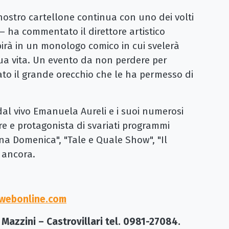
l nostro cartellone continua con uno dei volti
– ha commentato il direttore artistico
birà in un monologo comico in cui svelerà
sua vita. Un evento da non perdere per
ato il grande orecchio che le ha permesso di
al vivo Emanuela Aureli e i suoi numerosi
e e protagonista di svariati programmi
ona Domenica", "Tale e Quale Show", "Il
 ancora.
webonline.com
Mazzini – Castrovillari tel. 0981-27084.