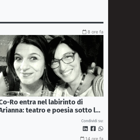
8 ore fa
Co-Ro entra nel labirinto di
Arianna: teatro e poesia sotto le
stelle di Piazza Steri
Condividi su:
14 ore fa