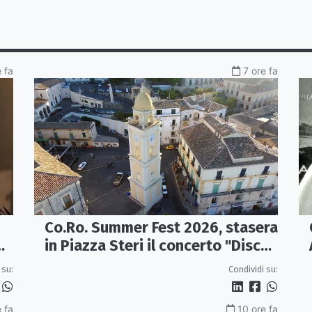
 fa
7 ore fa
Co.Ro. Summer Fest 2026, stasera
in Piazza Steri il concerto "Disco,
le hit degli anni '70/'80" con
co
Condividi su:
 su:
l'Orchestra Sinfonica Brutia
 fa
10 ore fa