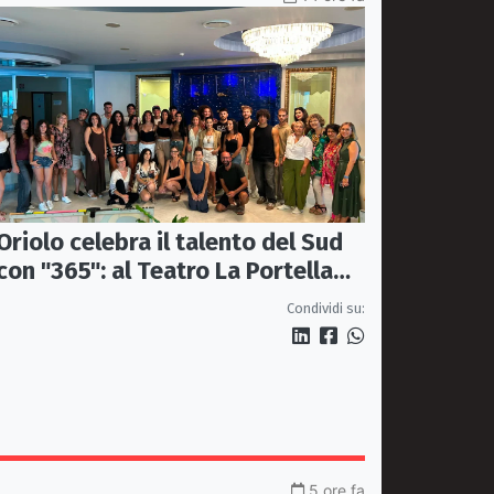
Oriolo celebra il talento del Sud
con "365": al Teatro La Portella
una serata tra moda, arte e
Condividi su:
artigianato
5 ore fa