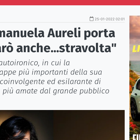
25-01-2022 02:01
Emanuela Aureli porta
arò anche...stravolta"
utoironico, in cui la
tappe più importanti della sua
oinvolgente ed esilarante di
 le più amate dal grande pubblico