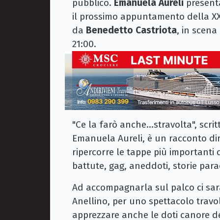
pubblico.
Emanuela Aureli
presenta
il prossimo appuntamento della XX
da
Benedetto Castriota
, in scena
21:00.
"Ce la farò anche...stravolta", scr
Emanuela Aureli, è un racconto dir
ripercorre le tappe più importanti d
battute, gag, aneddoti, storie parad
Ad accompagnarla sul palco ci sarà
Anellino, per uno spettacolo travol
apprezzare anche le doti canore de