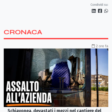
piazze
Condividi su:
CRONACA
2 ore fa
Schiavonea, devastati i mezzi nel cantiere del