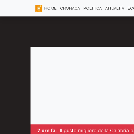
HOME
CRONACA
POLITICA
ATTUALITÀ
EC
7 ore fa:
Il gusto migliore della Calabria