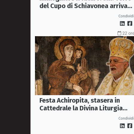
del Cupo di Schiavonea arriva
Nicola H. Cosentino
Condividi
22 ore
Festa Achiropita, stasera in
Cattedrale la Divina Liturgia
bizantina
Condividi