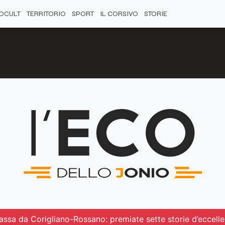
OCULT
TERRITORIO
SPORT
IL CORSIVO
STORIE
 passa da Corigliano-Rossano: premiate sette storie d’eccell