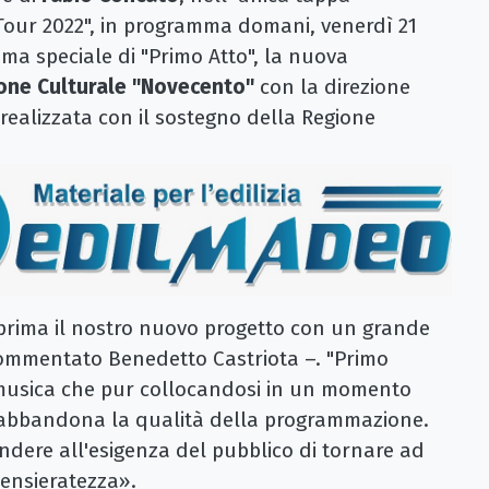
our 2022", in programma domani, venerdì 21
ima speciale di "Primo Atto", la nuova
one Culturale "Novecento"
con la direzione
 realizzata con il sostegno della Regione
eprima il nostro nuovo progetto con un grande
commentato Benedetto Castriota –. "Primo
 musica che pur collocandosi in un momento
on abbandona la qualità della programmazione.
pondere all'esigenza del pubblico di tornare ad
pensieratezza».