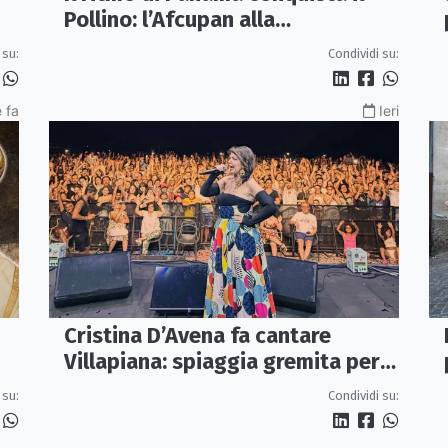
Pollino: l’Afcupan alla
quarantesima Estate del Folklore
 su:
Condividi su:
 fa
Ieri
Cristina D’Avena fa cantare
Villapiana: spiaggia gremita per il
primo Cartoon Festival
 su:
Condividi su: