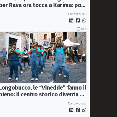
per Rava ora tocca a Karima: poi
Raiz e Avion Travel
Condividi su:
Ieri
Longobucco, le “Vinedde” fanno il
pieno: il centro storico diventa un
grande teatro a cielo aperto
Condividi su: