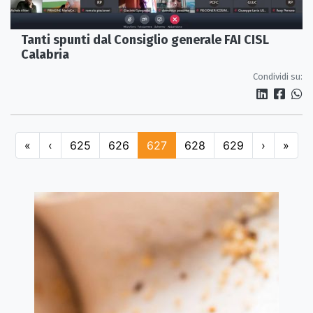
Tanti spunti dal Consiglio generale FAI CISL
Calabria
Condividi su:
«
‹
625
626
627
628
629
›
»