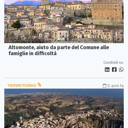
Altomonte, aiuto da parte del Comune alle
famiglie in difficoltà
Condividi su:
TERRITORIO
5 anni fa