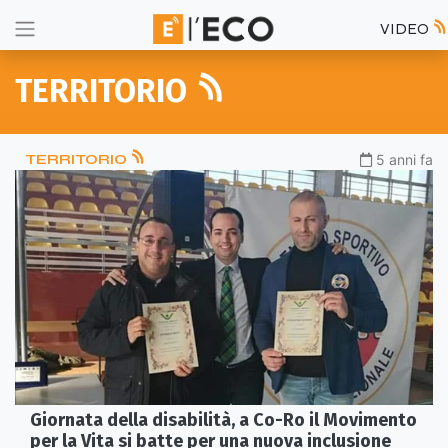
VIDEO
TERRITORIO
TERRITORIO
5 anni fa
Giornata della disabilità, a Co-Ro il Movimento
per la Vita si batte per una nuova inclusione