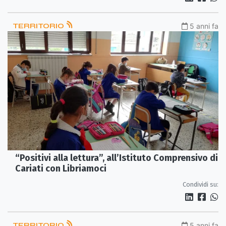
TERRITORIO
5 anni fa
“Positivi alla lettura”, all’Istituto Comprensivo di
Cariati con Libriamoci
Condividi su:
TERRITORIO
5 anni fa