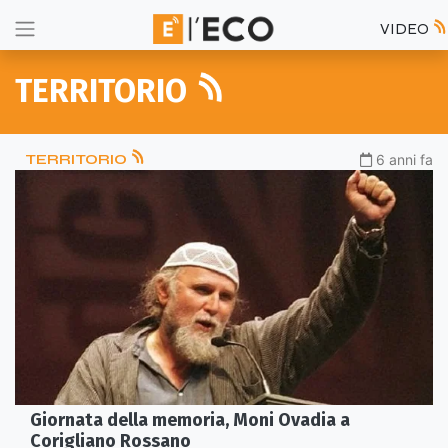
VIDEO
TERRITORIO
TERRITORIO
6 anni fa
Giornata della memoria, Moni Ovadia a
Corigliano Rossano