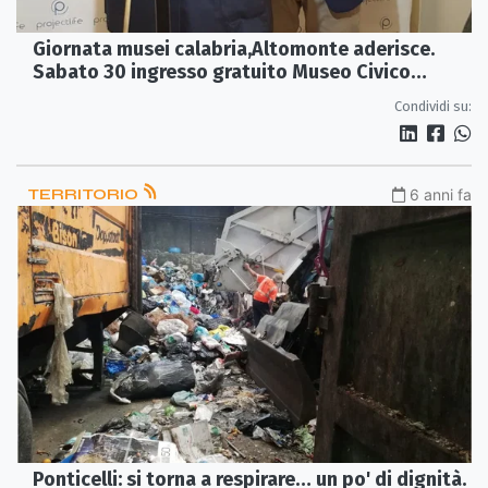
Giornata musei calabria,Altomonte aderisce.
Sabato 30 ingresso gratuito Museo Civico
Coppola: promuovere fruizione presidi culturali
Condividi su:
TERRITORIO
6 anni fa
Ponticelli: si torna a respirare… un po' di dignità.