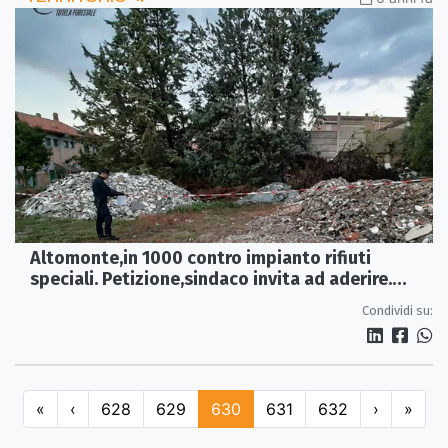
Altomonte,in 1000 contro impianto rifiuti
speciali. Petizione,sindaco invita ad aderire.
Mercoledì 27 ore 18 incontro a palazzetto sport.
Condividi su:
«
‹
628
629
630
631
632
›
»