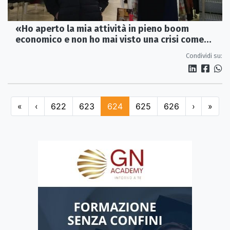
«Ho aperto la mia attività in pieno boom
economico e non ho mai visto una crisi come
quella di questo tempo»
Condividi su:
«
‹
622
623
624
625
626
›
»