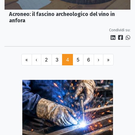
Acroneo: il fascino archeologico del vino in
anfora
Condividi su:
«
‹
2
3
4
5
6
›
»