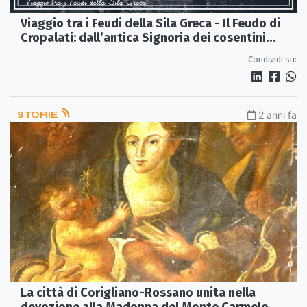
Viaggio tra i Feudi della Sila Greca - Il Feudo di
Cropalati: dall’antica Signoria dei cosentini
Britti ai Borghese principi di Rossano
Condividi su:
STORIE
2 anni fa
La città di Corigliano-Rossano unita nella