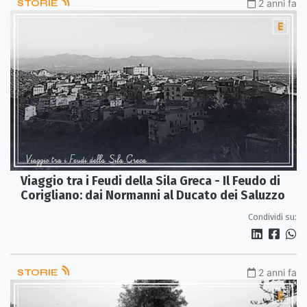
STORIE
2 anni fa
Viaggio tra i Feudi della Sila Greca - Il Feudo di
Corigliano: dai Normanni al Ducato dei Saluzzo
Condividi su:
STORIE
2 anni fa