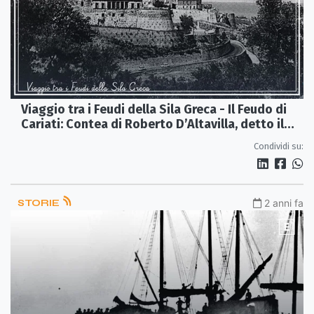
Viaggio tra i Feudi della Sila Greca - Il Feudo di
Cariati: Contea di Roberto D’Altavilla, detto il
Guiscardo, al Principato degli Spinelli
Condividi su:
STORIE
2 anni fa