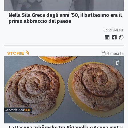
Nella Sila Greca degli anni ’50, il battesimo era il
primo abbraccio del paese
Condividi su:
STORIE
4 mesi fa
La Pasqua arbëreshe tra Riganella e Acqua muta: