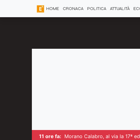
HOME
CRONACA
POLITICA
ATTUALITÀ
EC
11 ore fa:
Morano Calabro, al via la 17ª ed