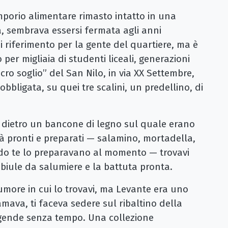
porio alimentare rimasto intatto in una
a, sembrava essersi fermata agli anni
i riferimento per la gente del quartiere, ma è
per migliaia di studenti liceali, generazioni
cro soglio” del San Nilo, in via XX Settembre,
bligata, su quei tre scalini, un predellino, di
e, dietro un bancone di legno sul quale erano
già pronti e preparati — salamino, mortadella,
rudo te lo preparavano al momento — trovavi
iule da salumiere e la battuta pronta.
umore in cui lo trovavi, ma Levante era uno
mava, ti faceva sedere sul ribaltino della
eggende senza tempo. Una collezione