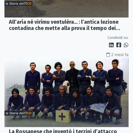
All’aría né virímu ventuléra... : l’antica lezione
contadina che mette alla prova il tempo dei
social
Condividi su:
2 mesi fa
La Rossanese che inventò i terzini d’attacco