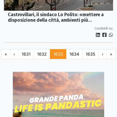
Castrovillari, il sindaco Lo Polito: «mettere a
disposizione della città, ambienti più
funzionali»
Condividi su:
«
‹
1631
1632
1633
1634
1635
›
»