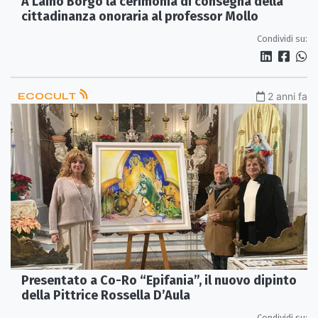
A Laino Borgo la cerimonia di consegna della
cittadinanza onoraria al professor Mollo
Condividi su:
ECOCULT
2 anni fa
Presentato a Co-Ro “Epifania”, il nuovo dipinto
della Pittrice Rossella D’Aula
Condividi su: