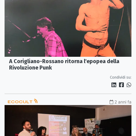
A Corigliano-Rossano ritorna l'epopea della
Rivoluzione Punk
Condividi su:
ECOCULT
2 anni fa