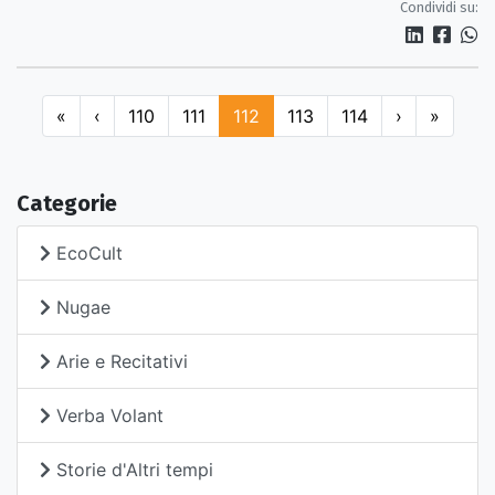
Condividi su:
«
‹
110
111
112
113
114
›
»
Categorie
EcoCult
Nugae
Arie e Recitativi
Verba Volant
Storie d'Altri tempi