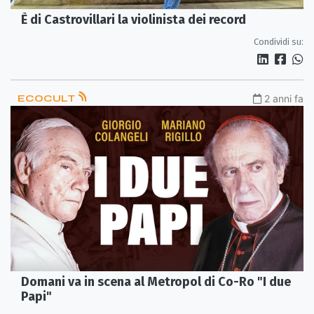
È di Castrovillari la violinista dei record
Condividi su:
ECOCULT
2 anni fa
Domani va in scena al Metropol di Co-Ro "I due
Papi"