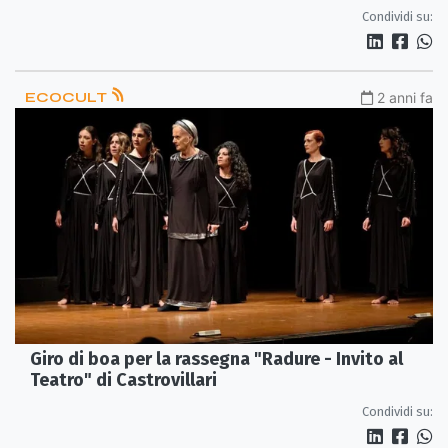
Condividi su:
ECOCULT
2 anni fa
Giro di boa per la rassegna "Radure - Invito al
Teatro" di Castrovillari
Condividi su: