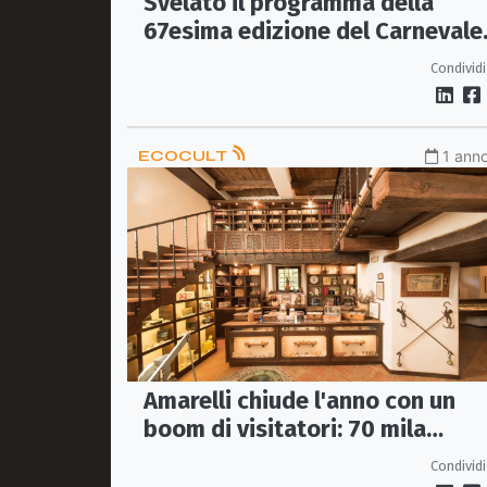
Svelato il programma della
67esima edizione del Carnevale
di Castrovillari
Condividi
ECOCULT
1 anno
Amarelli chiude l'anno con un
boom di visitatori: 70 mila
presenze al Museo
Condividi