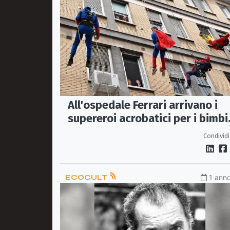
All'ospedale Ferrari arrivano i
supereroi acrobatici per i bimbi
di Pediatria
Condividi
ECOCULT
1 anno