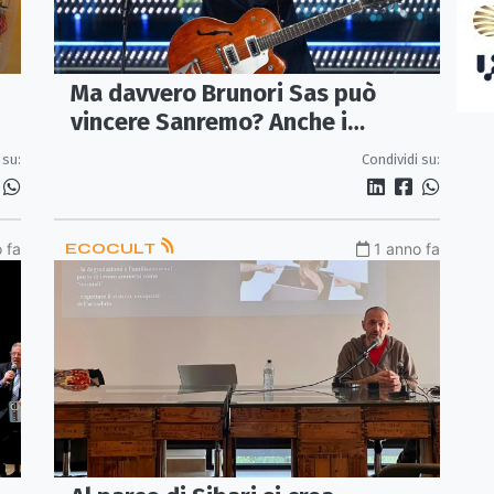
Ma davvero Brunori Sas può
vincere Sanremo? Anche i
bookmakers iniziano a crederci
 su:
Condividi su:
 fa
ECOCULT
1 anno fa