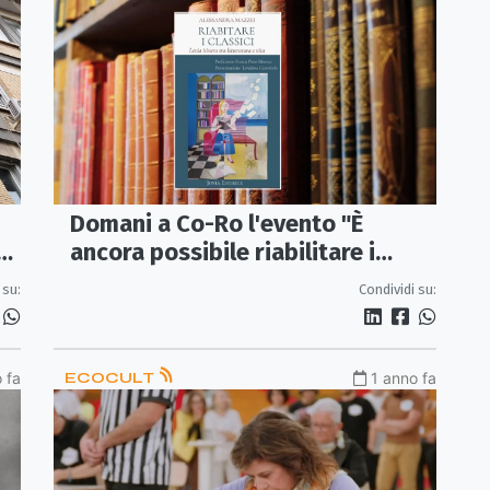
Domani a Co-Ro l'evento "È
ancora possibile riabilitare i
classici?"
 su:
Condividi su:
 fa
ECOCULT
1 anno fa