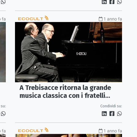
 fa
ECOCULT
1 anno fa
A Trebisacce ritorna la grande
musica classica con i fratelli
Pollice
 su:
Condividi su:
 fa
ECOCULT
1 anno fa