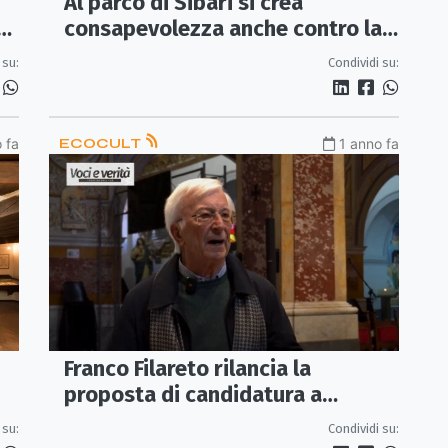
Al parco di Sibari si crea
consapevolezza anche contro la
violenza di genere
 su:
Condividi su:
 fa
ECOCULT
1 anno fa
Franco Filareto rilancia la
proposta di candidatura a
Capitale della Cultura e
 su:
Condividi su:
Patrimonio Unesco