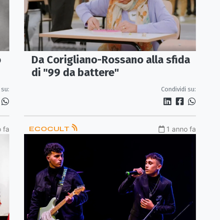
o
Da Corigliano-Rossano alla sfida
di "99 da battere"
 su:
Condividi su:
 fa
ECOCULT
1 anno fa