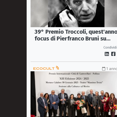
39° Premio Troccoli, quest'ann
focus di Pierfranco Bruni su
Giuseppe Berto
Condividi
ECOCULT
1 anno