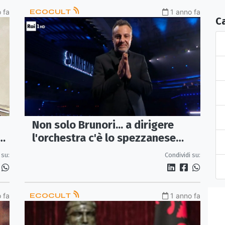
 fa
ECOCULT
1 anno fa
C
Non solo Brunori... a dirigere
l'orchestra c'è lo spezzanese
e
Stefano Amato
Condividi su:
 su:
 fa
ECOCULT
1 anno fa