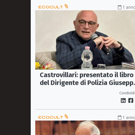
ECOCULT
1 anno
Castrovillari: presentato il libro
del Dirigente di Polizia Giusepp
Zanfini
Condividi
ECOCULT
1 anno