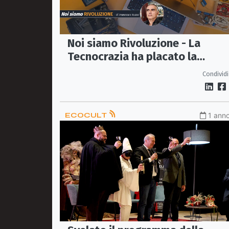
Noi siamo Rivoluzione - La
Tecnocrazia ha placato la
"rabbia" giovanile con la
Condividi
tecnologia
ECOCULT
1 anno