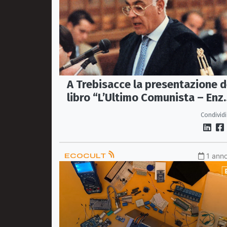
A Trebisacce la presentazione d
libro “L’Ultimo Comunista – Enz
Lo Giudice: Politica, Diritto,
Condividi
Libertà”
ECOCULT
1 anno