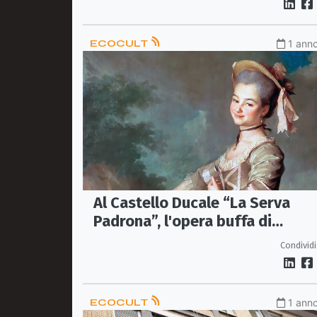
ECOCULT
1 anno
Al Castello Ducale “La Serva
Padrona”, l'opera buffa di
Giovanni Pergolesi
Condividi
ECOCULT
1 anno