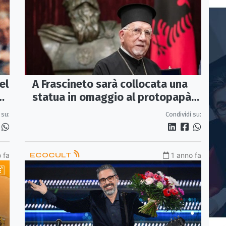
A Frascineto sarà collocata una
el
statua in omaggio al protopapàs
o
Antonio Bellusci
Condividi su:
 su:
 fa
ECOCULT
1 anno fa