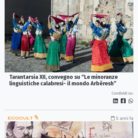
Tarantarsia XII, convegno su “Le minoranze
linguistiche calabresi- il mondo Arbëresh”
Condividi su:
ECOCULT
5 anni fa