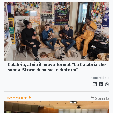
Calabria, al via il nuovo format “La Calabria che
suona. Storie di musici e dintorni”
Condividi su:
ECOCULT
5 anni fa