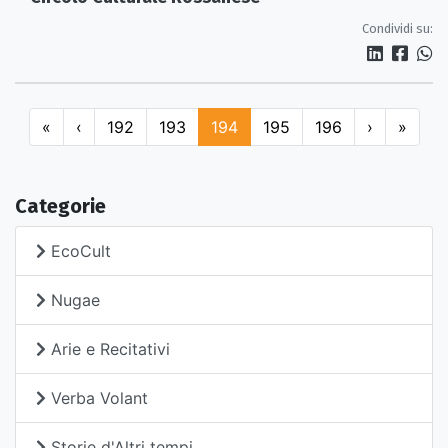
Condividi su:
«
‹
192
193
194
195
196
›
»
Categorie
EcoCult
Nugae
Arie e Recitativi
Verba Volant
Storie d'Altri tempi