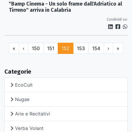
"Bamp Cinema - Un solo frame dall'Adriatico al
Tirreno" arriva in Calabria
Condividi su:
«
‹
150
151
152
153
154
›
»
Categorie
EcoCult
Nugae
Arie e Recitativi
Verba Volant