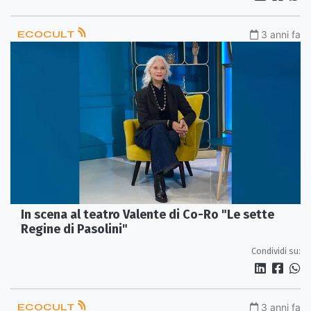
ECOCULT
3 anni fa
In scena al teatro Valente di Co-Ro "Le sette
Regine di Pasolini"
Condividi su:
ECOCULT
3 anni fa