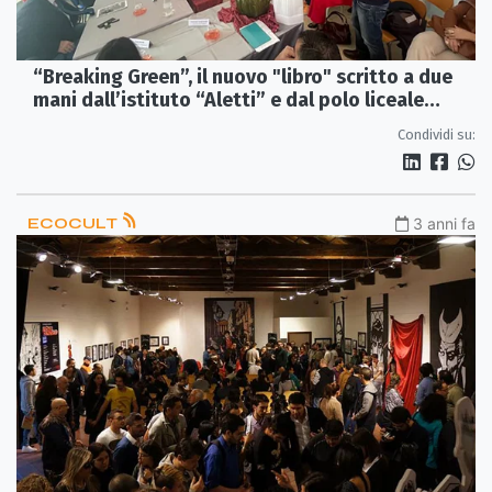
“Breaking Green”, il nuovo "libro" scritto a due
mani dall’istituto “Aletti” e dal polo liceale
“Galilei”
Condividi su:
ECOCULT
3 anni fa