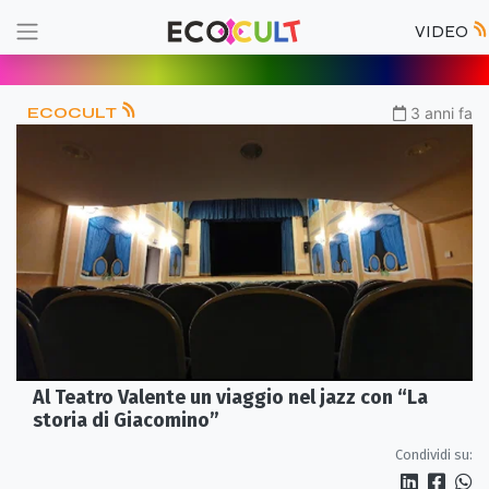
VIDEO
ECOCULT
3 anni fa
Al Teatro Valente un viaggio nel jazz con “La
storia di Giacomino”
Condividi su: