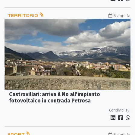
TERRITORIO
5 anni fa
Castrovillari: arriva il No all’impianto
fotovoltaico in contrada Petrosa
Condividi su:
SPORT
5 anni fa