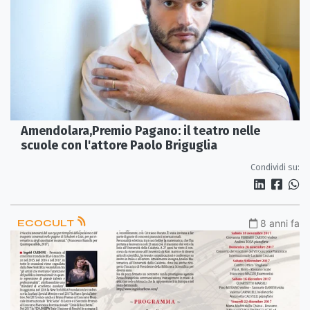
Amendolara,Premio Pagano: il teatro nelle
scuole con l'attore Paolo Briguglia
Condividi su:
ECOCULT
8 anni fa