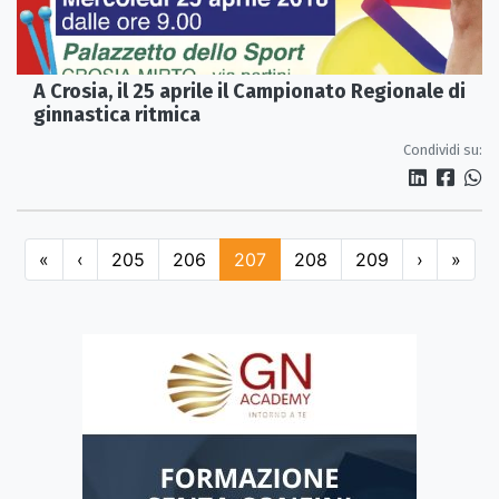
A Crosia, il 25 aprile il Campionato Regionale di
ginnastica ritmica
Condividi su:
«
‹
205
206
207
208
209
›
»