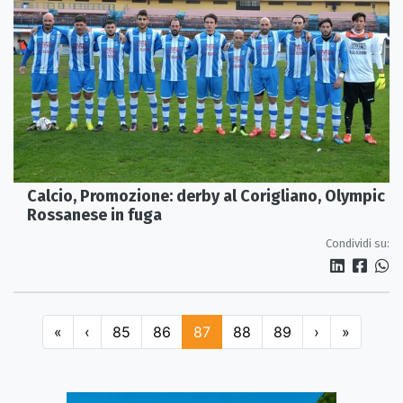
Calcio, Promozione: derby al Corigliano, Olympic
Rossanese in fuga
Condividi su:
«
‹
85
86
87
88
89
›
»