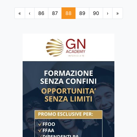
«
‹
86
87
88
89
90
›
»