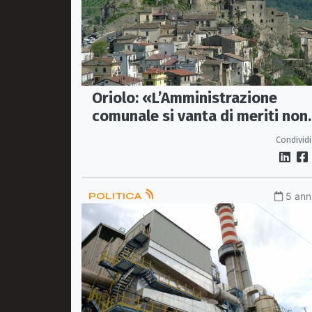
Oriolo: «L’Amministrazione
comunale si vanta di meriti non
suoi»
Condividi
POLITICA
5 anni