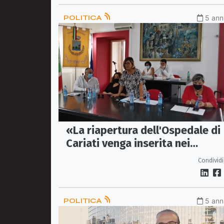
POLITICA
5 anni
«La riapertura dell'Ospedale di
Cariati venga inserita nei
programmi elettorali»
Condividi
POLITICA
5 anni