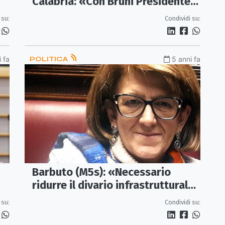
Calabria: «Con Bruni Presidente,
il futuro per la Calabria è già
 su:
Condividi su:
cominciato»
 fa
POLITICA
5 anni fa
Barbuto (M5s): «Necessario
ridurre il divario infrastrutturale
tra Nord e Sud»
Condividi su:
 su: