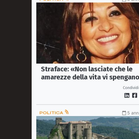
Straface: «Non lasciate che le
amarezze della vita vi spengano
Non abbandonate le vostre
Condividi
passioni!»
POLITICA
5 anni