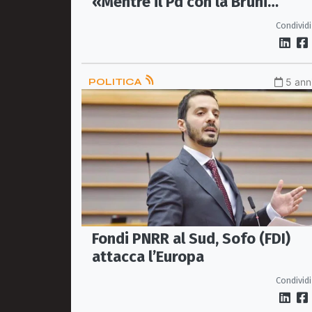
«Mentre il Pd con la Bruni
continua a ballare sul Titanic, la
Condividi
destra se la ride»
POLITICA
5 anni
Fondi PNRR al Sud, Sofo (FDI)
attacca l’Europa
Condividi