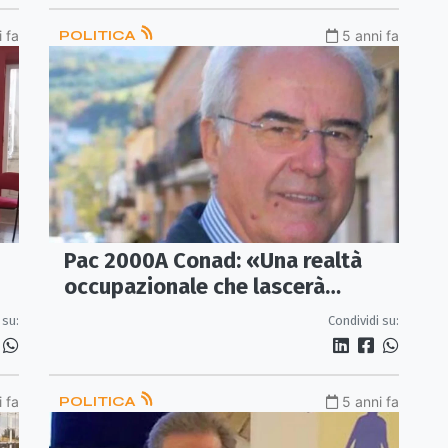
 fa
POLITICA
5 anni fa
Pac 2000A Conad: «Una realtà
occupazionale che lascerà
Corigliano-Rossano»
 su:
Condividi su:
 fa
POLITICA
5 anni fa