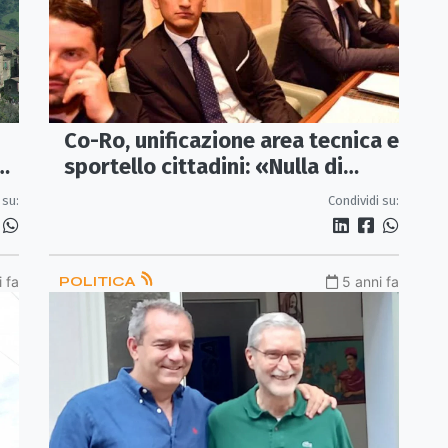
Co-Ro, unificazione area tecnica e
sportello cittadini: «Nulla di
questo è stato fatto. Poniamo
 su:
Condividi su:
fine a questo caos»
 fa
POLITICA
5 anni fa