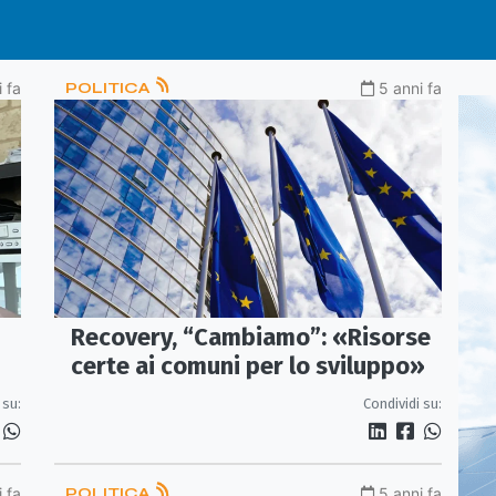
 fa
POLITICA
5 anni fa
Recovery, “Cambiamo”: «Risorse
certe ai comuni per lo sviluppo»
 su:
Condividi su:
 fa
POLITICA
5 anni fa