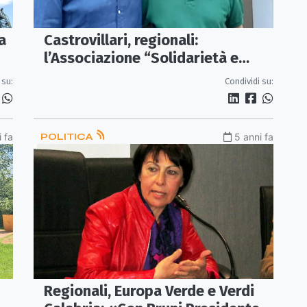
a
Castrovillari, regionali:
l’Associazione “Solidarietà e
Partecipazione” sosterrà Luigi de
 su:
Condividi su:
Magistris
 fa
POLITICA
5 anni fa
Regionali, Europa Verde e Verdi