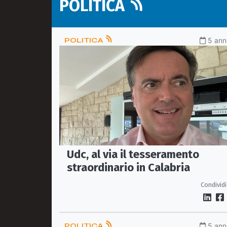
POLITICA
POLITICA
5 anni
Udc, al via il tesseramento
straordinario in Calabria
Condividi
POLITICA
5 anni