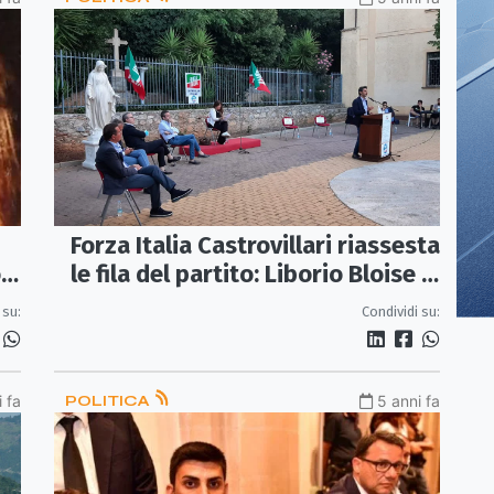
Forza Italia Castrovillari riassesta
.
le fila del partito: Liborio Bloise è
il coordinatore cittadino
 su:
Condividi su:
 fa
POLITICA
5 anni fa