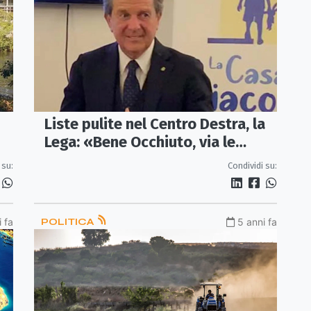
Liste pulite nel Centro Destra, la
Lega: «Bene Occhiuto, via le
lobby di potere e criminali dalla
 su:
Condividi su:
Calabria»
 fa
POLITICA
5 anni fa