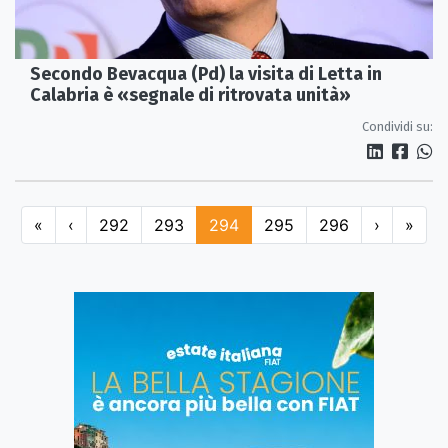
Secondo Bevacqua (Pd) la visita di Letta in
Calabria è «segnale di ritrovata unità»
Condividi su:
«
‹
292
293
294
295
296
›
»