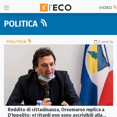
VIDEO
POLITICA
POLITICA
5 anni fa
Reddito di cittadinanza, Orsomarso replica a
D'Ippolito: «I ritardi non sono ascrivibili alla