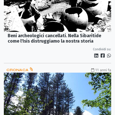
Beni archeologici cancellati. Nella Sibaritide
come l'Isis distruggiamo la nostra storia
Condividi su:
CRONACA
11 anni fa