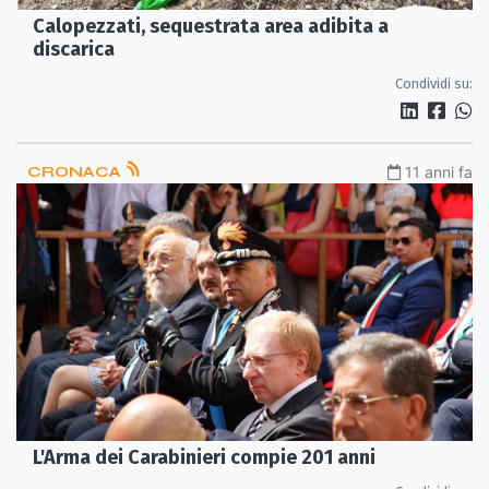
Calopezzati, sequestrata area adibita a
discarica
Condividi su:
CRONACA
11 anni fa
L'Arma dei Carabinieri compie 201 anni