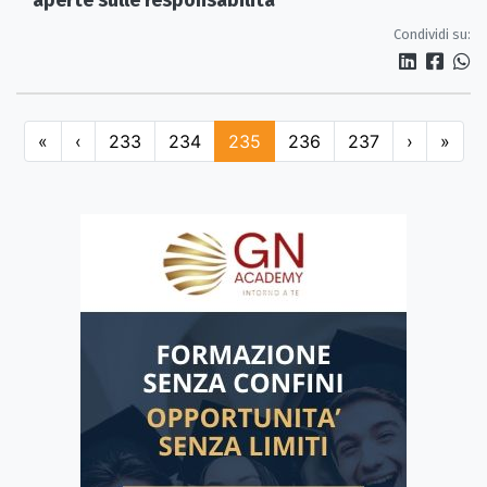
Condividi su:
«
‹
233
234
235
236
237
›
»