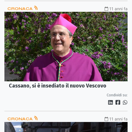
CRONACA
11 anni fa
Cassano, si è insediato il nuovo Vescovo
Condividi su:
CRONACA
11 anni fa