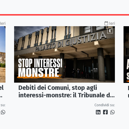
Ieri
Ieri
el
Debiti dei Comuni, stop agli
interessi-monstre: il Tribunale di
Castrovillari taglia il conto
 su:
Condividi su: