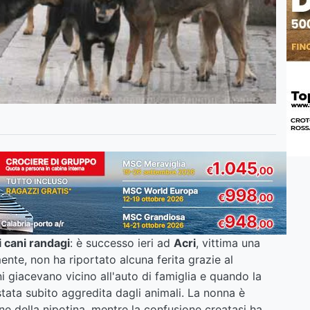
 cani randagi
: è successo ieri ad
Acri
, vittima una
ente, non ha riportato alcuna ferita grazie al
i giacevano vicino all'auto di famiglia e quando la
stata subito aggredita dagli animali. La nonna è
e della nipotina, mentre la confusione creatasi ha