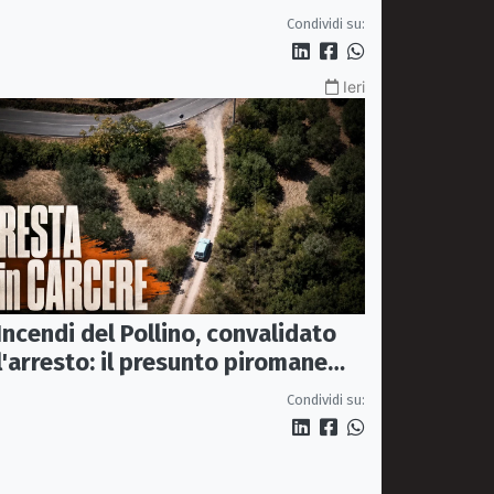
rafforzi i presìdi di legalità
Condividi su:
Ieri
Incendi del Pollino, convalidato
l'arresto: il presunto piromane
resta in carcere
Condividi su: