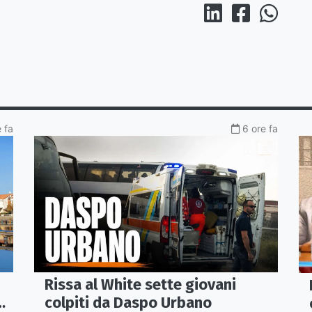
 fa
6 ore fa
Rissa al White sette giovani
colpiti da Daspo Urbano