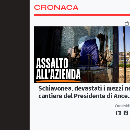
CRONACA
Schiavonea, devastati i mezzi n
cantiere del Presidente di Ance
Calabria Rugna. «Non ci
Condividi
fermeremo»