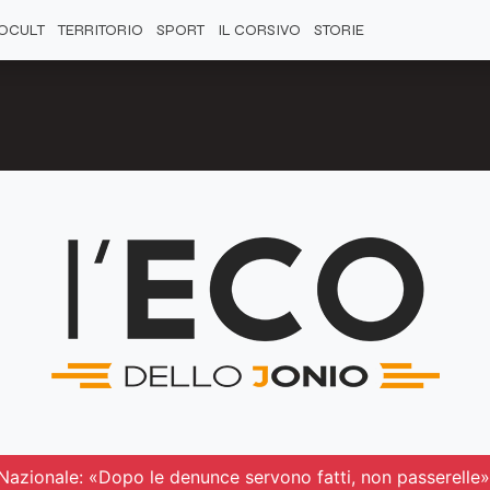
OCULT
TERRITORIO
SPORT
IL CORSIVO
STORIE
 Nazionale: «Dopo le denunce servono fatti, non passerelle»