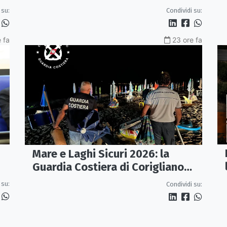
 su:
Condividi su:
 fa
23 ore fa
Mare e Laghi Sicuri 2026: la
Guardia Costiera di Corigliano
controlla il litorale da Rocca
 su:
Condividi su:
Imperiale a Cariati.