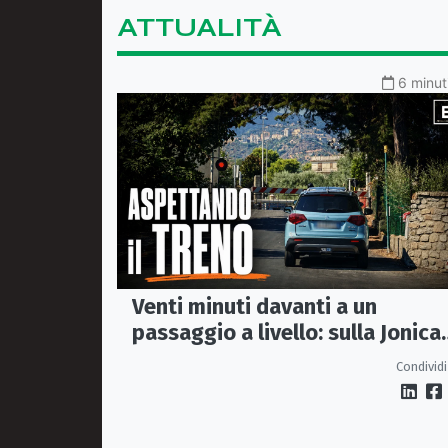
ATTUALITÀ
6 minut
Venti minuti davanti a un
passaggio a livello: sulla Jonica
anche aspettare un treno diven
Condividi
un viaggio