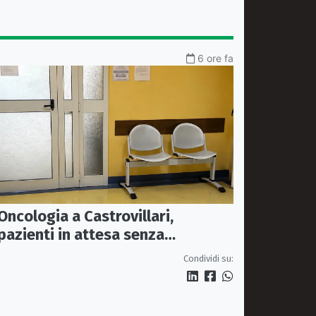
6 ore fa
Oncologia a Castrovillari,
pazienti in attesa senza
climatizzazione: Rosa chiede una
Condividi su:
stanza interna e un intervento
strutturale