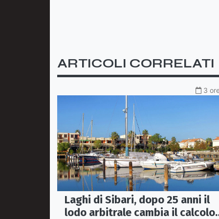
ARTICOLI CORRELATI
3 ore
Laghi di Sibari, dopo 25 anni il
lodo arbitrale cambia il calcolo