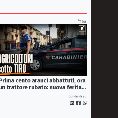
Ieri
Prima cento aranci abbattuti, ora
un trattore rubato: nuova ferita
all’agricoltura della Sibaritide
Condividi su: