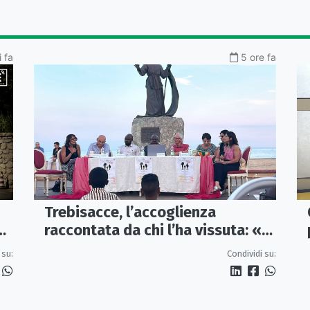
i fa
5 ore fa
Trebisacce, l’accoglienza
raccontata da chi l’ha vissuta: «Io
ta
sono» diventa una storia di
 su:
Condividi su:
dignità e futuro