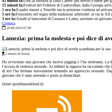
45 minuti fa:
UniCal rafforza la Dual Career: più servizi e tutele per gl
15 minuti fa:
Festival del Folklore di Castrovillari, dalla Georgia arri
1 ora fa:
Il padre muore a Tenerife ma la pensione continua ad arrivar
5 ore fa:
Frascineto nel segno della tradizione arbëreshë: al via la XII
3 ore fa:
Assalti ai bancomat di Cassano e Laino, arrestato un giovane
Cronaca
20-09-2016 07:09
Lamezia: prima la molesta e poi dice di ave
1 minuti di lettura
Ha avvicinato una giovane che faceva jogging e l’ha molestata. La do
l’accusa di violenza sessuale. Ai militari la ragazza ha raccontato ch
di ieri l’ha fermata nuovamente tentando un approccio sessuale. Dagli
giovane che è stato arrestato e posto ai domiciliari.
(fonte quotidianodelsud.it)