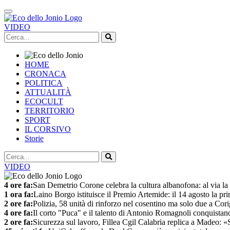
VIDEO
HOME
CRONACA
POLITICA
ATTUALITÀ
ECOCULT
TERRITORIO
SPORT
IL CORSIVO
Storie
VIDEO
4 ore fa:
San Demetrio Corone celebra la cultura albanofona: al via la
1 ora fa:
Laino Borgo istituisce il Premio Artemide: il 14 agosto la pr
2 ore fa:
Polizia, 58 unità di rinforzo nel cosentino ma solo due a Cor
4 ore fa:
Il corto "Puca" e il talento di Antonio Romagnoli conquistano
2 ore fa:
Sicurezza sul lavoro, Fillea Cgil Calabria replica a Madeo: «