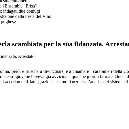
i studenti-atleti
va l'Ensemble "Erisa"
e: indagati due coniugi
 edizione della Festa del Vino
 pugliese
rla scambiata per la sua fidanzata. Arresta
nna, però, è riuscita a divincolarsi e a chiamare i carabinieri della
e lo stesso giovane l’aveva già avvicinata qualche giorno fa ma adducendo
 accertamenti fatti grazie a testimonianze e all’analisi dei sistemi di 