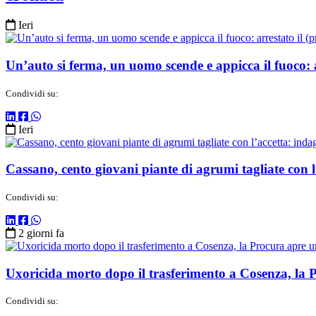
Ieri
Un’auto si ferma, un uomo scende e appicca il fuoco:
Condividi su:
Ieri
Cassano, cento giovani piante di agrumi tagliate con l
Condividi su:
2 giorni fa
Uxoricida morto dopo il trasferimento a Cosenza, la 
Condividi su: