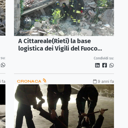
A Cittareale(Rieti) la base
logistica dei Vigili del Fuoco
Calabria
 su:
Condividi su:
 fa
CRONACA
9 anni fa