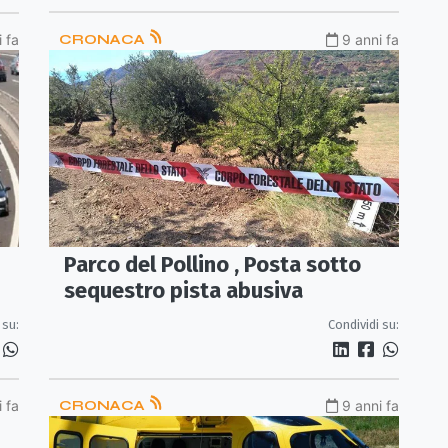
 fa
CRONACA
9 anni fa
Parco del Pollino , Posta sotto
sequestro pista abusiva
 su:
Condividi su:
 fa
CRONACA
9 anni fa