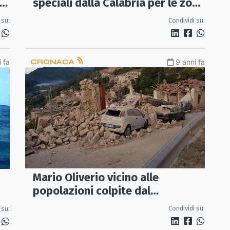
 4
speciali dalla Calabria per le zone
terremotate
 su:
Condividi su:
 fa
CRONACA
9 anni fa
Mario Oliverio vicino alle
popolazioni colpite dal
terremoto
Condividi su:
 su: