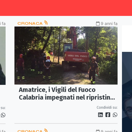
 fa
CRONACA
9 anni fa
Amatrice, i Vigili del Fuoco
Calabria impegnati nel ripristino
delle vie di comunicazione
Condividi su:
 su:
 fa
CRONACA
9 anni fa