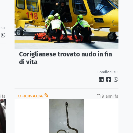
 su:
Coriglianese trovato nudo in fin
di vita
Condividi su:
 fa
CRONACA
9 anni fa