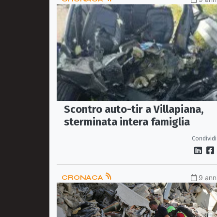
Scontro auto-tir a Villapiana,
sterminata intera famiglia
Condividi
CRONACA
9 anni