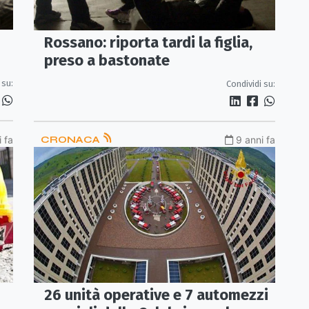
Rossano: riporta tardi la figlia,
preso a bastonate
 su:
Condividi su:
 fa
CRONACA
9 anni fa
26 unità operative e 7 automezzi