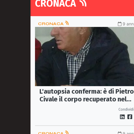
CRONACA
CRONACA
9 anni
L'autopsia conferma: è di Pietro
Civale il corpo recuperato nel
Tevere
Condividi
CRONACA
9 anni