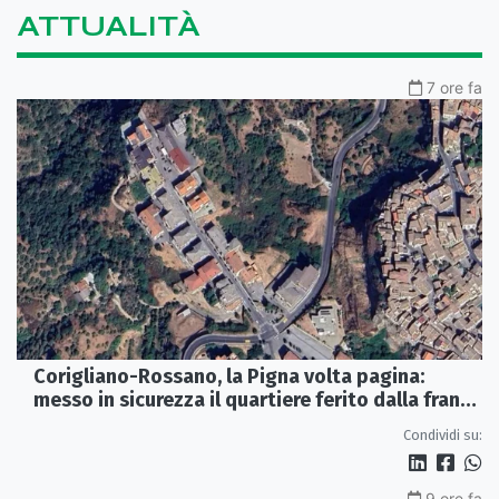
ATTUALITÀ
7 ore fa
Corigliano-Rossano, la Pigna volta pagina:
messo in sicurezza il quartiere ferito dalla frana
del 2015
Condividi su:
9 ore fa