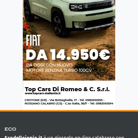
ECO
Ecodellojonio.it
è un giornale on-line calabrese con