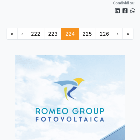
Condividi su:
«
‹
222
223
224
225
226
›
»