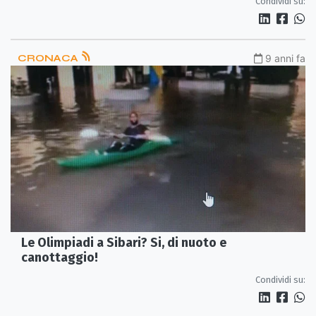
Condividi su:
CRONACA
9 anni fa
Le Olimpiadi a Sibari? Si, di nuoto e
canottaggio!
Condividi su: